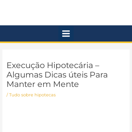
Ir
Main
para
Menu
o
conteúdo
Execução Hipotecária –
Algumas Dicas úteis Para
Manter em Mente
/
Tudo sobre hipotecas