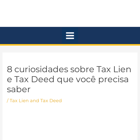
Ir
Main
para
Menu
o
conteúdo
8 curiosidades sobre Tax Lien
e Tax Deed que você precisa
saber
/
Tax Lien and Tax Deed