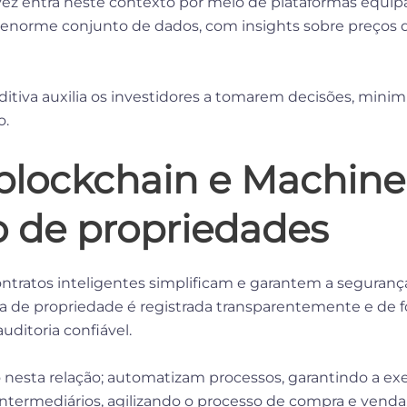
ua vez entra neste contexto por meio de plataformas equ
norme conjunto de dados, com insights sobre preços d
itiva auxilia os investidores a tomarem decisões, minim
o.
blockchain e Machine
o de propriedades
ntratos inteligentes simplificam e garantem a segurança
ia de propriedade é registrada transparentemente e de 
ditoria confiável.
o nesta relação; automatizam processos, garantindo a e
intermediários, agilizando o processo de compra e vend