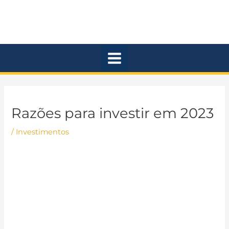
Ir
Main
para
Menu
o
conteúdo
Razões para investir em 2023
/
Investimentos